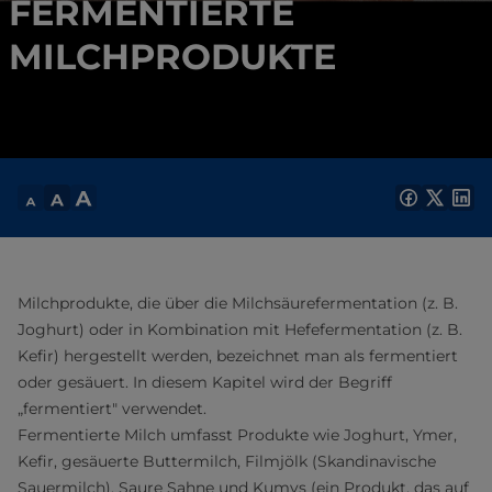
FERMENTIERTE
MILCHPRODUKTE
Milchprodukte, die über die Milchsäurefermentation (z. B.
Joghurt) oder in Kombination mit Hefefermentation (z. B.
Kefir) hergestellt werden, bezeichnet man als fermentiert
oder gesäuert. In diesem Kapitel wird der Begriff
„fermentiert" verwendet.
Fermentierte Milch umfasst Produkte wie Joghurt, Ymer,
Kefir, gesäuerte Buttermilch, Filmjölk (Skandinavische
Sauermilch), Saure Sahne und Kumys (ein Produkt, das auf