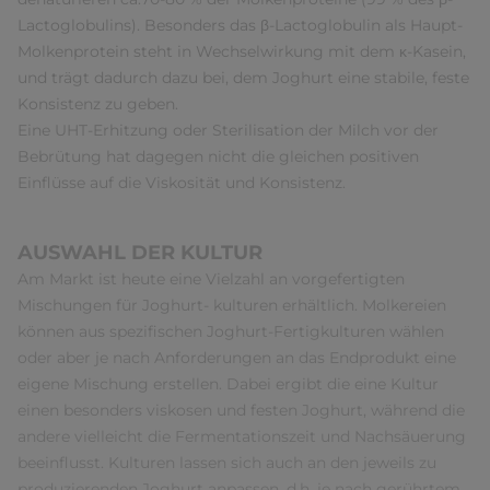
Lactoglobulins). Besonders das β-Lactoglobulin als Haupt-
Molkenprotein steht in Wechselwirkung mit dem κ-Kasein,
und trägt dadurch dazu bei, dem Joghurt eine stabile, feste
Konsistenz zu geben.
Eine UHT-Erhitzung oder Sterilisation der Milch vor der
Bebrütung hat dagegen nicht die gleichen positiven
Einflüsse auf die Viskosität und Konsistenz.
AUSWAHL DER KULTUR
Am Markt ist heute eine Vielzahl an vorgefertigten
Mischungen für Joghurt- kulturen erhältlich. Molkereien
können aus spezifischen Joghurt-Fertigkulturen wählen
oder aber je nach Anforderungen an das Endprodukt eine
eigene Mischung erstellen. Dabei ergibt die eine Kultur
einen besonders viskosen und festen Joghurt, während die
andere vielleicht die Fermentationszeit und Nachsäuerung
beeinflusst. Kulturen lassen sich auch an den jeweils zu
produzierenden Joghurt anpassen, d.h. je nach gerührtem,