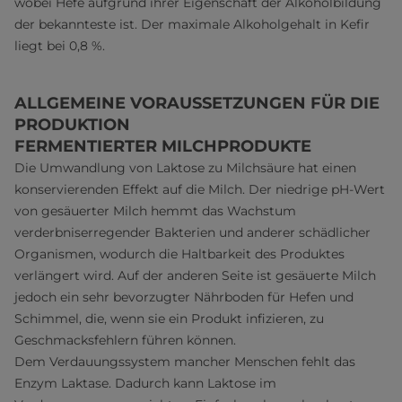
wobei Hefe aufgrund ihrer Eigenschaft der Alkoholbildung
der bekannteste ist. Der maximale Alkoholgehalt in Kefir
liegt bei 0,8 %.
ALLGEMEINE VORAUSSETZUNGEN FÜR DIE
PRODUKTION
FERMENTIERTER MILCHPRODUKTE
Die Umwandlung von Laktose zu Milchsäure hat einen
konservierenden Effekt auf die Milch. Der niedrige pH-Wert
von gesäuerter Milch hemmt das Wachstum
verderbniserregender Bakterien und anderer schädlicher
Organismen, wodurch die Haltbarkeit des Produktes
verlängert wird. Auf der anderen Seite ist gesäuerte Milch
jedoch ein sehr bevorzugter Nährboden für Hefen und
Schimmel, die, wenn sie ein Produkt infizieren, zu
Geschmacksfehlern führen können.
Dem Verdauungssystem mancher Menschen fehlt das
Enzym Laktase. Dadurch kann Laktose im