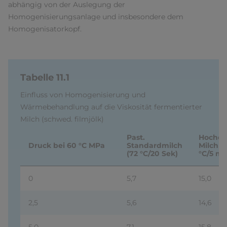
abhängig von der Auslegung der
Homogenisierungsanlage und insbesondere dem
Homogenisatorkopf.
Tabelle 11.1
Einfluss von Homogenisierung und
Wärmebehandlung auf die Viskosität fermentierter
Milch (schwed. filmjölk)
Past.
Hocherh
Druck bei 60 °C MPa
Standardmilch
Milch (
(72 °C/20 Sek)
°C/5 mi
0
5,7
15,0
2,5
5,6
14,6