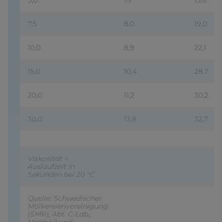
5,0
7,1
15,8
7,5
8,0
19,0
10,0
8,9
22,1
15,0
10,4
28,7
20,0
11,2
30,2
30,0
13,8
32,7
Viskosität =
Auslaufzeit in
Sekunden bei 20 °C
Quelle: Schwedischer
Molkereienvereinigung
(SMR), Abt. C-Lab.,