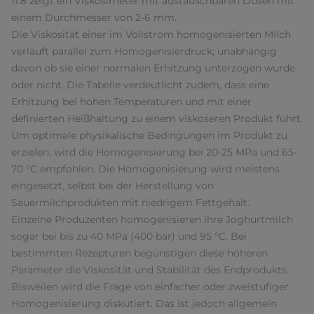
11.8 zeigt ein Viskosimeter mit austauschbaren Düsen mit
einem Durchmesser von 2-6 mm.
Die Viskosität einer im Vollstrom homogenisierten Milch
verläuft parallel zum Homogenisierdruck; unabhängig
davon ob sie einer normalen Erhitzung unterzogen wurde
oder nicht. Die Tabelle verdeutlicht zudem, dass eine
Erhitzung bei hohen Temperaturen und mit einer
definierten Heißhaltung zu einem viskoseren Produkt führt.
Um optimale physikalische Bedingungen im Produkt zu
erzielen, wird die Homogenisierung bei 20-25 MPa und 65-
70 °C empfohlen. Die Homogenisierung wird meistens
eingesetzt, selbst bei der Herstellung von
Sauermilchprodukten mit niedrigem Fettgehalt.
Einzelne Produzenten homogenisieren ihre Joghurtmilch
sogar bei bis zu 40 MPa (400 bar) und 95 °C. Bei
bestimmten Rezepturen begünstigen diese höheren
Parameter die Viskosität und Stabilität des Endprodukts.
Bisweilen wird die Frage von einfacher oder zweistufiger
Homogenisierung diskutiert. Das ist jedoch allgemein