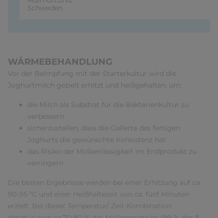
Malmö/Lund,
Schweden.
WÄRMEBEHANDLUNG
Vor der Beimpfung mit der Starterkultur wird die
Joghurtmilch gezielt erhitzt und heißgehalten, um:
die Milch als Substrat für die Bakterienkultur zu
verbessern
sicherzustellen, dass die Gallerte des fertigen
Joghurts die gewünschte Konsistenz hat
das Risiko der Molkenlässigkeit im Endprodukt zu
verringern
Die besten Ergebnisse werden bei einer Erhitzung auf ca.
90-95 °C und einer Heißhaltezeit von ca. fünf Minuten
erzielt. Bei dieser Temperatur/ Zeit-Kombination
denaturieren ca.70-80 % der Molkenproteine (99 % des β-