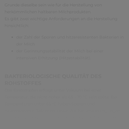
Grunde dieselbe sein wie für die Herstellung von
herkömmlichen haltbaren Milchprodukten.
Es gibt zwei wichtige Anforderungen an die Herstellung
hinsichtlich:
der Zahl der Sporen und hitzeresistenten Bakterien in
der Milch
der Gerinnungsstabilität der Milch bei einer
intensiven Erhitzung (Hitzestabilität).
BAKTERIOLOGISCHE QUALITÄT DES
ROHSTOFFES
Das Eindampfen erfolgt unter Vakuum bei einer
Temperatur, die nicht höher als 65 - 70 °C sein sollte. Bei
Temperaturen unter 65 °C haben Sporen und
hitzeresistente Bakterien ideale Wachstumsbedingungen,
was zum Verderb der gesamten Produktion führen kann.
Eine genaue Überwachung des bakteriologischen Status