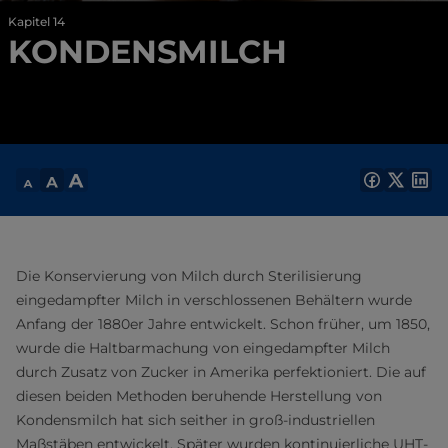
Kapitel 14
KONDENSMILCH
Die Konservierung von Milch durch Sterilisierung
eingedampfter Milch in verschlossenen Behältern wurde
Anfang der 1880er Jahre entwickelt. Schon früher, um 1850,
wurde die Haltbarmachung von eingedampfter Milch
durch Zusatz von Zucker in Amerika perfektioniert. Die auf
diesen beiden Methoden beruhende Herstellung von
Kondensmilch hat sich seither in groß-industriellen
Maßstäben entwickelt. Später wurden kontinuierliche UHT-