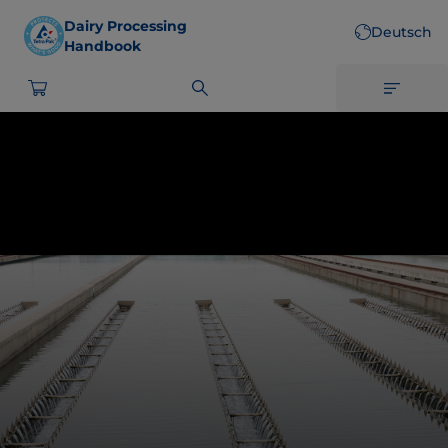
Skip
Dairy Processing
Deutsch
to
Handbook
main
content