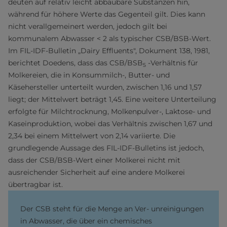
deuten auf relativ leicht abbaubare Substanzen hin,
während für höhere Werte das Gegenteil gilt. Dies kann
nicht verallgemeinert werden, jedoch gilt bei
kommunalem Abwasser < 2 als typischer CSB/BSB-Wert.
Im FIL-IDF-Bulletin „Dairy Effluents", Dokument 138, 1981,
berichtet Doedens, dass das CSB/BSB
-Verhältnis für
5
Molkereien, die in Konsummilch-, Butter- und
Käsehersteller unterteilt wurden, zwischen 1,16 und 1,57
liegt; der Mittelwert beträgt 1,45. Eine weitere Unterteilung
erfolgte für Milchtrocknung, Molkenpulver-, Laktose- und
Kaseinproduktion, wobei das Verhältnis zwischen 1,67 und
2,34 bei einem Mittelwert von 2,14 variierte. Die
grundlegende Aussage des FIL-IDF-Bulletins ist jedoch,
dass der CSB/BSB-Wert einer Molkerei nicht mit
ausreichender Sicherheit auf eine andere Molkerei
übertragbar ist.
Der CSB steht für die Menge an Ver- unreinigungen
in Abwasser, die über ein chemisches