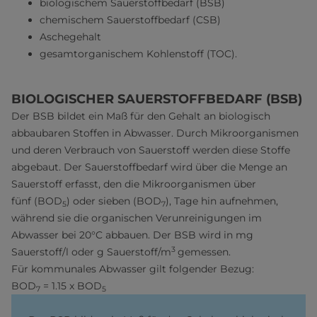
biologischem Sauerstoffbedarf (BSB)
chemischem Sauerstoffbedarf (CSB)
Aschegehalt
gesamtorganischem Kohlenstoff (TOC).
BIOLOGISCHER SAUERSTOFFBEDARF (BSB)
Der BSB bildet ein Maß für den Gehalt an biologisch
abbaubaren Stoffen in Abwasser. Durch Mikroorganismen
und deren Verbrauch von Sauerstoff werden diese Stoffe
abgebaut. Der Sauerstoffbedarf wird über die Menge an
Sauerstoff erfasst, den die Mikroorganismen über
fünf (BOD
) oder sieben (BOD
), Tage hin aufnehmen,
5
7
während sie die organischen Verunreinigungen im
Abwasser bei 20°C abbauen. Der BSB wird in mg
3
Sauerstoff/l oder g Sauerstoff/m
gemessen.
Für kommunales Abwasser gilt folgender Bezug:
BOD
= 1.15 x BOD
7
5