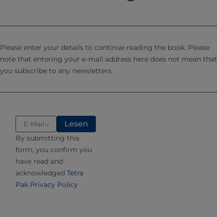
Fett
0,05%
Molke
40.000
45.000
Fett
Please enter your details to continue reading the book. Please
60%
note that entering your e-mail address here does not mean that
Molkenkonzentrat
400.000
450.000
TS
you subscribe to any newsletters.
PH-WERT VON MOLKEREIABWASSER
Der pH-Wert von Molkereiabwasser bewegt sich als Folge
By submitting this
des Einsatzes von sauren oder alkalischen Lösungen für die
form, you confirm you
Reinigung zwischen 2 und 12.
have read and
Niedrige und hohe pH-Werte beeinflussen die Aktivität der
acknowledged
Tetra
Mikroorganismen, die die organischen Verschmutzungen
Pak Privacy Policy
in der biologischen Klärstufe der
Abwasserbehandlungsanlage abbauen und sie in
organischen Klärschlamm (Zellabfall) umwandeln.