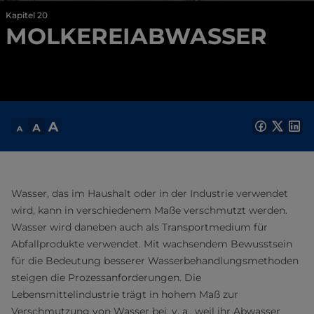
Kapitel 20
MOLKEREIABWASSER
Wasser, das im Haushalt oder in der Industrie verwendet
wird, kann in verschiedenem Maße verschmutzt werden.
Wasser wird daneben auch als Transportmedium für
Abfallprodukte verwendet. Mit wachsendem Bewusstsein
für die Bedeutung besserer Wasserbehandlungsmethoden
steigen die Prozessanforderungen. Die
Lebensmittelindustrie trägt in hohem Maß zur
Verschmutzung von Wasser bei, v. a., weil ihr Abwasser