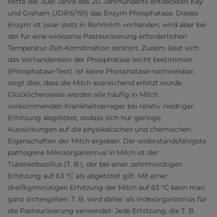
Mitte der 30er Jahre des 20. Jahrhunderts entdeckten Kay
und Graham (
JDR:6
/191) das Enzym Phosphatase. Dieses
Enzym ist zwar stets in Rohmilch vorhanden, wird aber bei
der für eine wirksame Pasteurisierung erforderlichen
Temperatur-Zeit-Kombination zerstört. Zudem lässt sich
das Vorhandensein der Phosphatase leicht bestimmen
(Phosphatase-Test). Ist keine Phosphatase nachweisbar,
zeigt dies, dass die Milch ausreichend erhitzt wurde.
Glücklicherweise werden alle häufig in Milch
vorkommenden Krankheitserreger bei relativ niedriger
Erhitzung abgetötet, sodass sich nur geringe
Auswirkungen auf die physikalischen und chemischen
Eigenschaften der Milch ergeben. Der widerstandsfähigste
pathogene Mikroorganismus in Milch ist der
Tuberkelbazillus (T. B.), der bei einer zehnminütigen
Erhitzung auf 63 °C als abgetötet gilt. Mit einer
dreißigminütigen Erhitzung der Milch auf 63 °C kann man
ganz sichergehen. T. B. wird daher als Indexorganismus für
die Pasteurisierung verwendet: Jede Erhitzung, die T. B.