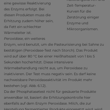
eine gewisse Reaktivierung
Zeit-Temperatur-
des Enzyms erfolgt. Bei
Kurven für die
diesen Produkten muss die
Zerstörung einiger
Erhitzung zudem höher sein,
Enzyme und
da Fett ein schlechter
Mikroorganismen.
Wärmeleiter ist.
Peroxidase
, ein weiteres
Enzym, wird benutzt, um die Pasteurisierung bei Sahne zu
bestätigen (Peroxidase-Test nach Storch). Das Produkt
wird auf über 80 °C bei einer Heißhaltezeit von 1 bis 5
Sekunden hocherhitzt. Diese intensivere
Wärmebehandlung reicht aus, um Peroxidase zu
inaktivieren. Der Test muss negativ sein. Es darf keine
nachweisbare Peroxidaseaktivität im Produkt mehr
bestehen (vgl. Abb. 6.1.2).
Da der Phosphatasetest nicht für gesäuerte Produkte
anwendbar ist, basiert die Erhitzungskontrolle hier
ebenfalls auf dem Enzym Peroxidase. Milch, die zur
Herstellung fermentierter Produkte eingesetzt wird, wird