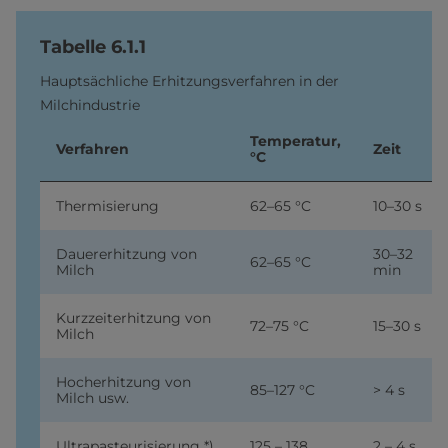
Tabelle 6.1.1
Hauptsächliche Erhitzungsverfahren in der
Milchindustrie
Temperatur,
Verfahren
Zeit
°C
Thermisierung
62–65 °C
10–30 s
Dauererhitzung von
30–32
62–65 °C
Milch
min
Kurzzeiterhitzung von
72–75 °C
15–30 s
Milch
Hocherhitzung von
85–127 °C
> 4 s
Milch usw.
Ultrapasteurisierung *)
125 – 138
2 – 4 s