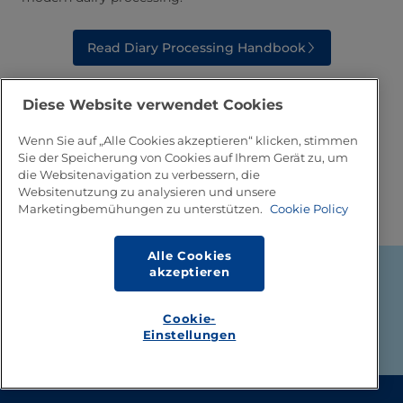
Read Diary Processing Handbook
Diese Website verwendet Cookies
Wenn Sie auf „Alle Cookies akzeptieren“ klicken, stimmen
Sie der Speicherung von Cookies auf Ihrem Gerät zu, um
die Websitenavigation zu verbessern, die
Websitenutzung zu analysieren und unsere
Marketingbemühungen zu unterstützen.
Cookie Policy
Alle Cookies
akzeptieren
Footer
Über Tetra Pak
Rechtsinformation
Cookie-
Verkaufsanfragen und Kontakt
Einstellungen
Cookie-Richtlinie