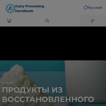
Skip
Dairy Processing
Русский
to
Handbook
main
content
Глава 17
ПРОДУКТЫ ИЗ
ВОССТАНОВЛЕННОГО