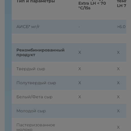
Тип и параметры
темпе
Extra LH < 70
LH 70°
°C/15s
АИСБ* мг/г
-
>6.0
Рекомбинированный
X
X
продукт
Твердый сыр
X
X
Полутвердый сыр
X
X
Белый/Фета сыр
X
X
Молодой сыр
X
Пастеризованное
X
молоко