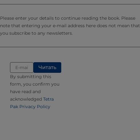
подается в танк для хранения с двойными стенками
для поддержания температуры.
Подобные системы подачи можно применять и для
Please enter your details to continue reading the book. Please
твердых растительных масел, используемых в
note that entering your e-mail address here does not mean that
производстве рекомбинированных молочных
you subscribe to any newsletters.
продуктов с заменителями.
ВОДА
Вода является сырьем, используемым при
производстве всех видов восстановленных или
By submitting this
рекомбинированных молочных продуктов. Она должна
form, you confirm you
характеризоваться высокими органолептическими
have read and
показателями, не содержать патогенных
acknowledged
Tetra
микроорганизмов и иметь низкий показатель
Pak Privacy Policy
жесткости, выраженный в пересчете на карбонат
кальция (СаСO
) – меньше 100 мг/л, что соответствует
3
5,5° жесткости. Так как при производстве сухого
молока удаляется только «дистиллированная» вода, то