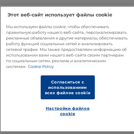
выработанное высокотемпературным способом.
Важно, чтобы белки достигли своего обычного
Этот веб-сайт использует файлы cookie
состояния гидратации, что занимает менее 20 минут
Мы используем файлы cookie, чтобы обеспечивать
при 40–50 °С.
правильную работу нашего веб-сайта, персонализировать
Как правило, для свежего сухого молока высокого
рекламные объявления и другие материалы, обеспечивать
качества требуется наименьшее количество времени
работу функций социальных сетей и анализировать
сетевой трафик. Мы также предоставляем информацию об
для гидратации. Недостаточная продолжительность
использовании вами нашего веб-сайта своим партнерам
гидратации может вызвать мучнистость в конечном
по социальным сетям, рекламе и аналитическим
продукте. Рекомбинированное молоко для
системам.
Cookie Policy
производства сыра должно подвергаться гидратации
в течение двух часов.
Согласиться с
Можно восстанавливать молоко при 10 °С и затем
использованием
хранить его при этой температуре в течение ночи для
всех файлов cookie
достижения максимальной степени гидратации.
Однако большая часть частиц сухого молока остается
Настройки файлов
cookie
нерастворенной при температуре смешивания 10–20
°С по сравнению с 35–45 °С, даже если смесь
выдерживается в течение 24 часов. В молоке с