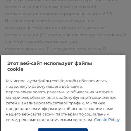
гомогенизация. Система двухступенчатой
гомогенизации проиллюстрирована на рис. 6.3.5.
И в одноступенчатой гомогенизации, и в
двухступенчатой гомогенизации все давление
гомогенизации (P
) определяется по первой ступени. В
1
одноступенчатой гомогенизации
противодавление (P
) создается процессом. В
2
двухступенчатой гомогенизации противодавление (P
)
2
создается на второй ступени. Вэтом случае можно
Этот веб-сайт использует файлы
cookie
выбрать противодавление, чтобы достичь
оптимальной эффективности гомогенизации. С
Мы используем файлы cookie, чтобы обеспечивать
использованием современных устройств лучшие
правильную работу нашего веб-сайта,
результаты получаются, когда соотношение P
/P
равно
персонализировать рекламные объявления и другие
2
1
материалы, обеспечивать работу функций социальных
приблизительно 0,2. Вторая ступень также уменьшает
сетей и анализировать сетевой трафик. Мы также
шум и вибрации в выходной трубе.
предоставляем информацию об использовании вами
Одноступенчатый вариант может быть использован
нашего веб-сайта своим партнерам по социальным
для гомогенизации продуктов с высоким
сетям, рекламе и аналитическим системам.
Cookie Policy
содержанием жира, требующих высокой вязкости