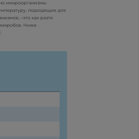
ьно микроорганизмы
температуру, подходящие для
низмов, –это как разте
 микробов. Ниже
.