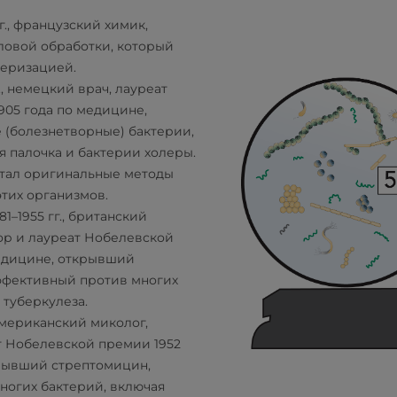
 гг., французский химик,
ловой обработки, который
теризацией.
гг., немецкий врач, лауреат
05 года по медицине,
 (болезнетворные) бактерии,
я палочка и бактерии холеры.
отал оригинальные методы
этих организмов.
881–1955 гг., британский
ор и лауреат Нобелевской
медицине, открывший
 эффективный против многих
 туберкулеза.
, американский миколог,
т Нобелевской премии 1952
крывший стрептомицин,
ногих бактерий, включая