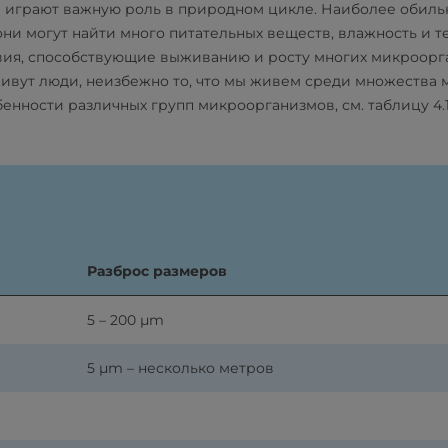
и играют важную роль в природном цикле. Наиболее обил
 они могут найти много питательных веществ, влажность и 
ловия, способствующие выживанию и росту многих микроорга
живут люди, неизбежно то, что мы живем среди множества
нности различных групп микроорганизмов, см. таблицу 4.1
Разброс размеров
5 – 200 µm
5 µm – несколько метров