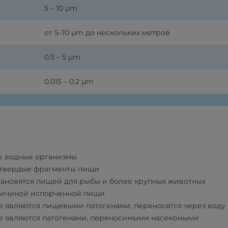
5 – 10 µm
от 5–10 µm до нескольких метров
0.5 – 5 µm
0.015 – 0.2 µm
е водные организмы
 твердые фрагменты пищи
тановятся пищей для рыбы и более крупных животных
ричиной испорченной пищи
 являются пищевыми патогенами, переносятся через воду
 являются патогенами, переносимыми насекомыми