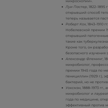
микроскопии».
Луи Пастер
, 1822–1895
открывший способ теп
теперь называется пас
Роберт Кох
, 1843–1910 
Нобелевской премии 19
открывший патогенные
такие как туберкулезна
Кроме того, он разраб
безопасного изучения 
Александр Флеминг
, 1
микробиолог, професс
премии 1945 года по 
пенициллин (1929 г.),
бактерий, но не против
Уоксмэн
, 1888–1973 гг.
микробиолог и лауреа
года по медицине, от
эффективный против м