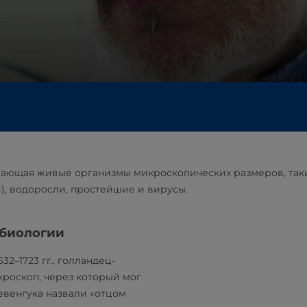
чающая живые организмы микроскопических размеров, таки
, водоросли, простейшие и вирусы.
обиологии
632–1723 гг., голландец-
кроскоп, через который мог
евенгука назвали «отцом