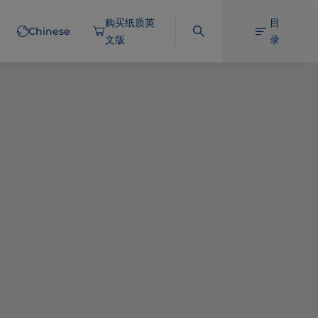
购买纸质英
目
Chinese
文版
录