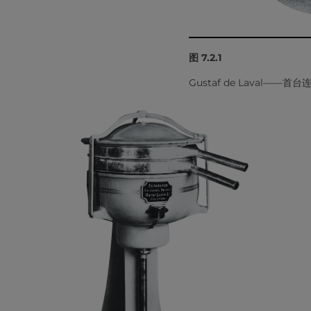
图 7.2.1
Gustaf de Laval—