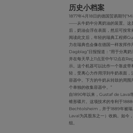
历史小档案
1877年4月18日的德国贸易期刊“Mi
——从牛奶中分离奶油的装置。这
后，奶油会浮在表面，然后可按常
阅读此文后，年轻的瑞典工程师Gusta
力在瑞典也会像在德国一样发挥作用。”1
Dagblag”日报报道：“用于分
并在每天早上11点至中午12点在Rege
示。这个机器可以比作一个靠皮带
轻，受离心力作用浮到牛奶表面，
容器中。下方的牛奶从转鼓的周围
个单独的收集容器中。”
自1890年以来，Gustaf de 
锥形碟片。这项技术的专利于1888年授
Bechtolsheim，并于1889年被瑞典
Laval为其股东之一）收购。如
组。