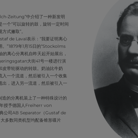
lch-Zeitung”中介绍了一种新发明
是一个“可以旋转的鼓，旋转一定时间
规方式撇取”。
f de Laval表示：“我要证明离心
879年1月15日的“Stockolms
离奶油的离心分离机自昨天起开始展出，
ringsgatan大街41号一楼进行演
和皮带轮驱动的转鼓。奶油比牛奶
流入一个流道，然后被引入一个收集
甩出，进入另一流道，然后被引入一
Laval制造的分离机装上了一种特殊设计的
予德国人Freiherr von
公司AB Separator（Gustaf de
今，大多数同类机型均配备锥形碟片