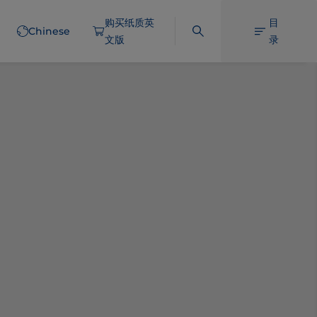
购买纸质英
目
Chinese
文版
录