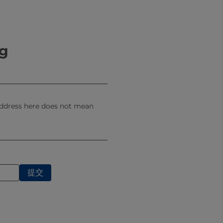
路进行系统梳理、集中呈现，既涵
发展智慧的凝聚。这本手册的发
头企业优化生产流程、创新产品体
ng
产水平、保障多元化产品供给提供
视角、全链协同是行稳致远的关
细分化发展路径，持续丰富乳制品
 address here does not mean
制品