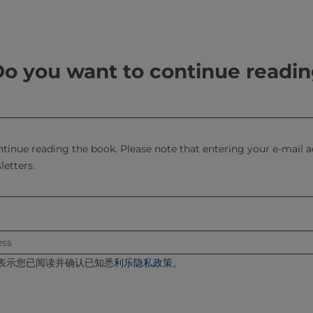
产业实践为基础，将多年来积淀的加工经验、品质管控心得、技术创新思
融入了适配市场需求的工艺优化方向，不仅是技术层面的总结，更是行业
的实践指引，既能帮助中小企业夯实加工基础、提升运营水平，也能为龙
o you want to continue readi
牢品质根基，更是契合了当下行业提质增效的需求，为乳企提升规模化生
的关键阶段。在行业持续健康发展、走向世界的进程中，前瞻视野、全局
创新和产业协作，在坚守品质底线的基础上，积极探索品类多元化、场景
让我们携手并肩、同心聚力，共同推动中国乳业做大做强！
ontinue reading the book. Please note that entering your e-mail
letters.
国乳
表示您已阅读并确认已知悉
利乐隐私政策。