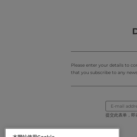
回应行业需求的重要成果。手册以
盖了基础加工环节的规范要点，也
布，为行业带来了可借鉴、可推广
D
系提供参考，不仅有助于全行业筑
了有力支撑。
目前，中国乳业正处于高质量发展
键。我们希望全行业继续强化协同
供给，不断提升行业核心竞争力。
Please enter your details to c
that you subscribe to any news
中
工业协会
提交此表单，即