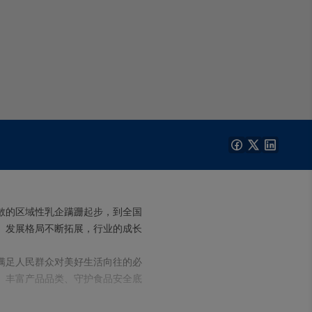
散的区域性乳企蹒跚起步，到全国
、发展格局不断拓展，行业的成长
满足人民群众对美好生活向往的必
、丰富产品品类、守护食品安全底
手册》，正是立足行业发展实际、