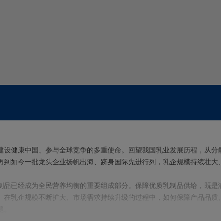
建设健康中国、参与全球竞争的多重使命。回望我国乳业发展历程，从分
再到如今一批龙头企业扬帆出海、跻身国际先进行列，乳企规模持续壮大
。
制品已经成为全民营养均衡的重要组成部分。保障优质乳制品供给，既是
。在乳企规模不断扩大、市场需求持续升级的过程中，如何保障产品品质
题。
，往往能为行业发展提供极大助力。利乐公司最新修订发布的《乳品加工