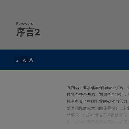
Foreword
序言2
乳制品工业承载着保障民生供给、
性乳企整合资源、布局全产业链，
蜕变彰显了中国乳业的韧性与活力
随着国民健康意识的显著提升，乳
然要求，也是行业义不容辞的责任
线，成为行业高质量发展的核心课
一本兼具实用性与指导性的工具书