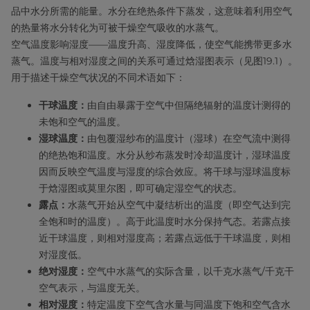
品中水分所需的能量。水分在绝热条件下蒸发，这意味着利用空气
的热量将水分转化为可被干燥空气吸收的水蒸气。
空气温度影响湿度——温度升高、湿度降低，使空气能携带更多水
蒸气。温度与相对湿度之间的关系可通过焓湿图表示（见图19.1）。
用于描述干燥空气状况的不同术语如下：
干球温度：
由自由暴露于空气中但隔绝辐射的温度计测得的
未饱和空气的温度。
湿球温度：
由包覆湿纱布的温度计（湿球）在空气流中测得
的绝热饱和温度。水分从纱布蒸发时冷却温度计，湿球温度
因而反映空气温度与湿度的综合效应。将干球与湿球温度标
于焓湿图或莫里尔图，即可确定湿空气的状态。
露点：
水蒸气开始从空气中凝结析出的温度（即空气达到完
全饱和时的温度）。高于此温度时水分保持气态。若露点接
近干球温度，则相对湿度高；若露点远低于干球温度，则相
对湿度低。
绝对湿度：
空气中水蒸气的实际含量，以千克水蒸气/千克干
空气表示，与温度无关。
相对湿度：
特定温度下空气含水量与同温度下饱和空气含水