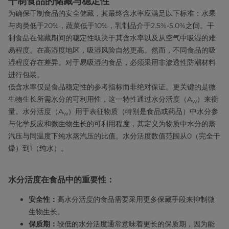
干制食品的储藏与稳定性
为确保干制食品的安全储藏，其最终含水率应满足以下标准：水果
与肉类低于20%，蔬菜低于10%，乳制品介于2.5%-5.0%之间。干
制食品在储藏期间的稳定性取决于其含水率以及从空气中吸湿的难
易程度。在高湿度地区，吸湿风险自然更高。然而，不同食品的吸
湿程度存在差异。对于易吸湿的食品，必须采用非渗透性防潮材料
进行包装。
低含水率仅是食品稳定性的参考指标而非绝对保证。更关键的是微
生物生长所需水分的可利用性，这一特性通过水分活度（A
）来衡
w
量。水分活度（A
）用于表征物质（特别是食品或药品）中水分参
w
与化学反应和微生物生长的可利用程度，其定义为物质中水分的蒸
汽压与同温度下纯水蒸汽压的比值。水分活度数值范围从0（完全干
燥）到1（纯水）。
水分活度在食品中的重要性：
安全性：
高水分活度的食品需要采用更多保藏手段来抑制微
生物生长。
保质期：
较低的水分活度通常意味着更长的保质期，因为能