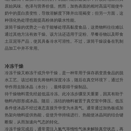
原始风味、色泽与营养价值。然而，加热表面的相对高温可能使牛
奶中的蛋白质变性，导致溶解度下降并出现褐变；但另一方面，这
种强化热处理也能提高粉体的吸水性能。
滚筒干燥的优势之一在于能够处理高黏度食品，这类物料往往难以
通过其他方法有效干燥。该方法还适用于淀粉、早餐谷物以及即食
土豆泥等产品，使其具备冷水可溶性。不过，滚筒干燥设备在乳制
品加工中并不常用。
冷冻干燥
冷冻干燥又称冻干或升华干燥，是一种常用于保存易变质食品的脱
水工艺。该过程首先将物料深度冷冻，随后在真空环境下，通过升
华作用去除冰晶（水分），最终获得干燥制品。
待干燥物料需先经超低温冷冻。此冷冻步骤至关重要，因其有助于
物料内部形成冰晶。随后，冻结的物料被置于真空室中降压。低压
条件使冰晶不经过液态直接升华变为水蒸气。通常通过加热板或加
热架向物料提供热能，促使升华持续进行。热能使冰晶间的结合键
断裂，从而加速向气态的转化。
冷冻干燥完成后，通常需注入氮气等惰性气体来解除真空状态，再