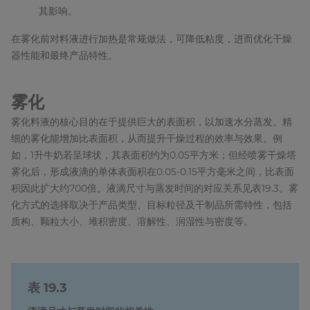
其影响。
在雾化前对料液进行加热是常规做法，可降低粘度，进而优化干燥
器性能和最终产品特性。
雾化
雾化料液的核心目的在于提供巨大的表面积，以加速水分蒸发。精
细的雾化能增加比表面积，从而提升干燥过程的效率与效果。例
如，1升牛奶若呈球状，其表面积约为0.05平方米；但经喷雾干燥塔
雾化后，形成液滴的单体表面积在0.05-0.15平方毫米之间，比表面
积因此扩大约700倍。液滴尺寸与蒸发时间的对应关系见表19.3。雾
化方式的选择取决于产品类型、目标粒径及干制品所需特性，包括
质构、颗粒大小、堆积密度、溶解性、润湿性与密度等。
表 19.3