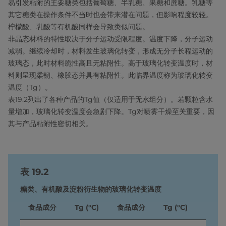
易引发粘附的主要糖类包括葡萄糖、半乳糖、果糖和蔗糖。乳糖等
其它糖类在操作条件不当时也会带来潜在问题，但影响程度较轻。
柠檬酸、乳酸等有机酸同样会导致类似问题。
非晶态材料的特性取决于分子运动受限程度。温度下降，分子运动
减弱。继续冷却时，材料发生玻璃化转变，形成无分子长程运动的
玻璃态，此时材料脆性高且无粘附性。高于玻璃化转变温度时，材
料则呈现柔韧、橡胶态并具有粘附性。此临界温度称为玻璃化转变
温度（Tg）。
表19.2列出了各种产品的Tg值（仅适用于无水组分）。若颗粒含水
量增加，玻璃化转变温度会急剧下降。Tg对喷雾干燥至关重要，因
其与产品粘附性密切相关。
表 19.2
糖类、有机酸及淀粉衍生物的玻璃化转变温度
食品成分
Tg (°C)
食品成分
Tg (°C)