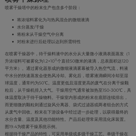
喷雾干燥塔中的粉末生产包含多个阶段：
将浓缩料雾化为与热风混合的微细液滴
水分蒸发/干燥
将粉末从干燥空气中分离
对粉末进行后处理以达到所需特性
在喷雾干燥器中，待干燥料液中的水分从大量微小液滴表面蒸发（1
11
升浓缩料可被雾化为1.2×10
个直径50微米的液滴，总表面积达120
平方米）。通过雾化器形成的微细液滴雾幕被导入热空气流，料液
中水分的快速蒸发会使热风冷却。雾化后，喷雾液滴瞬间冷却至湿
球温度，通常约为50℃。温度更低且湿度更高的废气在分离干燥颗
粒后，从干燥机排入大气。干燥用空气通常被加热至150-300℃，具
体温度取决于待干燥物料。干燥室内形成的粉末在底部连续排出，
而更细微的颗粒则通过旋风分离器、袋式过滤器或两者组合的方式
从废气中回收。粉末在下游设备中经过进一步处理，以获得最终的
水分含量、温度及其他功能特性。产品后处理常采用流化床装置。
图19.4为喷雾干燥系统示例。
根据待干燥产品的特性，可采用单级或多级干燥工艺。单级干燥在