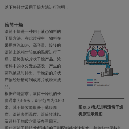
以下将针对常用干燥方法进行说明：
滚筒干燥
滚筒干燥是一种用于液态物料的
干燥方法。在此过程中，物料在
采用蒸汽加热、高容量、旋转的
滚筒上以相对较低的温度进行干
燥，最终形成片状干燥产品。浓
缩料中的水分受热蒸发，产生的
蒸汽被及时排出。干燥后的片状
产物经研磨可制成薄片或粉末成
品。
根据产能需求，滚筒干燥机的长
度通常为1-6米，直径范围为0.6-3
图19.3 槽式进料滚筒干燥
米。其干燥效能取决于薄膜厚
机原理示意图
度、滚筒表面温度、滚筒转速以
及进料干物质含量等多重因素。
现代滚筒干燥技术所制得的干制配料能快速复水，并较好地保持其