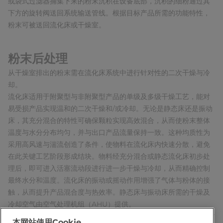
或袋式过滤器捕集下来的粉末沉积在设备底部，沉积的细粉通过其
下方的旋转阀送回系统输送管线。根据目标产品所需的功能特性，
粉末可被送回流化床或干燥室。
粉末后处理
从干燥室排出的粉末需在流化床系统中进行针对性的二次干燥与冷
却。
流化床适用于附聚型与非附聚型产品的单级及多级干燥工艺，能对
易受损产品实现温和的二次干燥和/或冷却。无论是静态床还是振动
床，其充分混合的特性可确保颗粒实现高效混合，从而使粉末整体
温度与水分分布均匀，并与出口产品流量保持一致。这种均质性为
采用高风速与湍流创造了条件，使物料在流化床内快速分散，避免
在此关键工艺阶段形成结块。物料经充分混合或静态流化床初步处
理后，即可进入活塞流动段进行进一步干燥与冷却，从而精确控制
最终水分和温度。流化床的振动或摇动作用增强了气体与粉体的接
触，从而提升产品混合度与热效率。静态床与振动床所需的干燥及
冷却空气由空气处理机组（AHU）提供。
粉末也可在“开放式输送系统”中完成冷却。粉末在管道内输送既定时
本网站使用Cookie