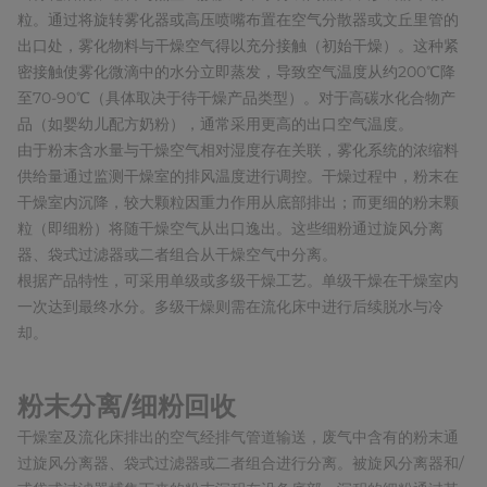
粒。通过将旋转雾化器或高压喷嘴布置在空气分散器或文丘里管的
出口处，雾化物料与干燥空气得以充分接触（初始干燥）。这种紧
密接触使雾化微滴中的水分立即蒸发，导致空气温度从约200℃降
至70-90℃（具体取决于待干燥产品类型）。对于高碳水化合物产
品（如婴幼儿配方奶粉），通常采用更高的出口空气温度。
由于粉末含水量与干燥空气相对湿度存在关联，雾化系统的浓缩料
供给量通过监测干燥室的排风温度进行调控。干燥过程中，粉末在
干燥室内沉降，较大颗粒因重力作用从底部排出；而更细的粉末颗
粒（即细粉）将随干燥空气从出口逸出。这些细粉通过旋风分离
器、袋式过滤器或二者组合从干燥空气中分离。
根据产品特性，可采用单级或多级干燥工艺。单级干燥在干燥室内
一次达到最终水分。多级干燥则需在流化床中进行后续脱水与冷
却。
粉末分离/细粉回收
干燥室及流化床排出的空气经排气管道输送，废气中含有的粉末通
过旋风分离器、袋式过滤器或二者组合进行分离。被旋风分离器和/