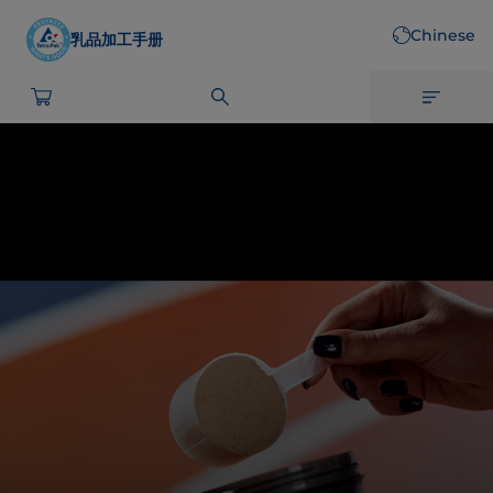
Skip
Chinese
to
乳品加工手册
main
content