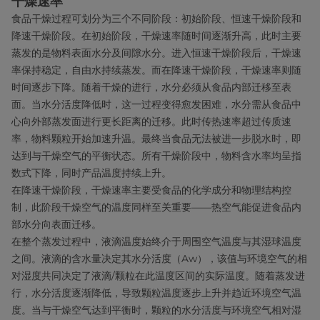
干燥速率
食品干燥过程可划分为三个不同阶段：初始阶段、恒速干燥阶段和
降速干燥阶段。在初始阶段，干燥速率随时间逐渐升高，此时主要
蒸发的是物料表面水分及间隙水分。进入恒速干燥阶段后，干燥速
率保持稳定，自由水持续蒸发。而在降速干燥阶段，干燥速率则随
时间逐步下降。随着干燥的进行，水分必须从食品内部迁移至表
面。当水分活度降低时，这一过程变得愈发困难，水分需从食品中
心向外部蒸发面进行更长距离的迁移。此时传热速率超过传质速
率，物料颗粒开始加速升温。最终当食品无法被进一步脱水时，即
达到与干燥空气的平衡状态。所有干燥阶段中，物料含水率均呈指
数式下降，同时产品温度持续上升。
在降速干燥阶段，干燥速率主要受食品的化学成分和物理结构控
制，此阶段干燥空气的温度同样至关重要——热空气能促进食品内
部水分向表面迁移。
在整个蒸发过程中，液滴温度始终介于周围空气温度与其湿球温度
之间。液滴的含水量决定其水分活度（Aw），该值与环境空气的相
对湿度共同决定了液滴/颗粒在此温度区间的实际温度。随着蒸发进
行，水分活度逐渐降低，导致颗粒温度逐步上升并趋近环境空气温
度。当与干燥空气达到平衡时，颗粒的水分活度与环境空气相对湿