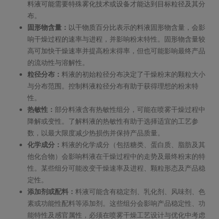
料液可能需要特殊雾化技术或设备才能达到目标粒径及其分
布。
固形物含量：
以干物质百分比表示的料液固形物含量，会影
响干燥过程的速率与进程，并影响粉末特性。固形物含量较
高可加快干燥速率并提高粉末得率，但也可能影响最终产品
的流动性与溶解性。
粒径分布：
料液的初始粒径分布决定了干燥粉末的颗粒大小
与分布范围。控制料液粒径分布有助于获得理想的粉末特
性。
热敏性：
部分料液含有热敏性组分，可能在喷雾干燥过程中
降解或变性。了解料液的热敏性有助于选择适宜的工艺参
数，以最大限度减少热损伤并保持产品质量。
化学成分：
料液的化学成分（包括糖类、蛋白质、脂肪及其
他化合物）会影响料液在干燥过程中的走势及最终粉末的特
性。某些组分可能改变干燥速率及进程、颗粒形态及产品稳
定性。
添加剂或配料：
料液可能含有稳定剂、乳化剂、风味剂、色
素或功能性配料等添加剂。这些组分会影响产品稳定性、功
能特性及感官属性，必须在喷雾干燥工艺设计与优化中考虑