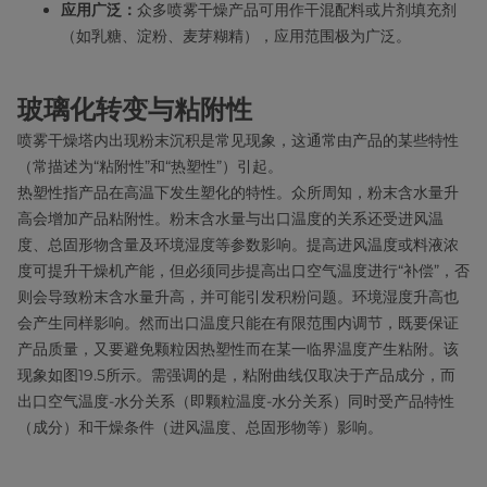
应用广泛：
众多喷雾干燥产品可用作干混配料或片剂填充剂
（如乳糖、淀粉、麦芽糊精），应用范围极为广泛。
玻璃化转变与粘附性
喷雾干燥塔内出现粉末沉积是常见现象，这通常由产品的某些特性
（常描述为“粘附性”和“热塑性”）引起。
热塑性指产品在高温下发生塑化的特性。众所周知，粉末含水量升
高会增加产品粘附性。粉末含水量与出口温度的关系还受进风温
度、总固形物含量及环境湿度等参数影响。提高进风温度或料液浓
度可提升干燥机产能，但必须同步提高出口空气温度进行“补偿”，否
则会导致粉末含水量升高，并可能引发积粉问题。环境湿度升高也
会产生同样影响。然而出口温度只能在有限范围内调节，既要保证
产品质量，又要避免颗粒因热塑性而在某一临界温度产生粘附。该
现象如图19.5所示。需强调的是，粘附曲线仅取决于产品成分，而
出口空气温度-水分关系（即颗粒温度-水分关系）同时受产品特性
（成分）和干燥条件（进风温度、总固形物等）影响。