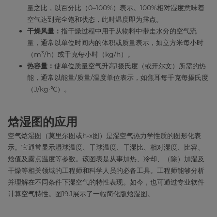
量之比，以百分比（0–100%）表示。100%相对湿度意味着
空气达到完全饱和状态，此时温度即为露点。
干燥风量：
指干燥过程中用于从物料中带走水分的空气流
量，通常以单位时间内的体积或质量表示，如立方米每小时
（m³/h）或千克每小时（kg/h）。
热容量：
使单位质量空气升高1摄氏度（或开尔文）所需的热
能，通常以能量/质量/温度单位表示，如焦耳每千克每摄氏度
（J/kg·℃）。
焓湿图的应用
空气焓湿图（莫里尔图或h-x图）是湿空气热力学性质的图形化表
示。它通常显示湿球温度、干球温度、干湿比、相对湿度、比容、
焓值及露点温度等参数。该图表是从事加热、冷却、（除）加湿及
干燥等相关领域的工程师和科学人员的必备工具。工程师能够分析
并理解在不同条件下湿空气的特性表现。如今，也可通过专业软件
计算空气特性。图19.1展示了一幅简化版焓湿图。