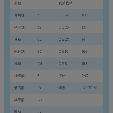
果糖
5
麦芽糊精
葡萄糖
31
DE 36
100
半乳糖
32
DE 25
121
蔗糖
62
DE 20
141
麦芽糖
87
DE 10
160
乳糖
101
DE 5
188
柠檬酸
6
淀粉
243
酒石酸
18
蜂蜜
-42 至 -51
苹果酸
-21
乳酸
-60