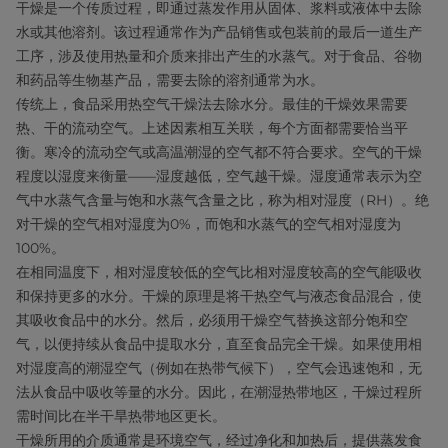
干燥是一个传质过程，即通过蒸发作用从固体、浆料或液体中去除
水或其他溶剂。该过程通常作为产品销售或包装前的最后一道生产
工序，涉及使用热量和介质来排出产生的水蒸气。对于食品、谷物
和药品等生物基产品，需要去除的溶剂通常为水。
传统上，食品采用热空气干燥法去除水分。最佳的干燥效果需要
热、干的流动空气。上述因素相互关联，每个方面都需要恰当平
衡。寒冷的流动空气或高温潮湿的空气都不符合要求。空气的干燥
程度以湿度来衡量——湿度越低，空气越干燥。湿度通常表示为空
气中水蒸气含量与饱和水蒸气含量之比，称为相对湿度（RH）。绝
对干燥的空气相对湿度为0%，而饱和水蒸气的空气相对湿度为
100%。
在相同温度下，相对湿度较低的空气比相对湿度较高的空气能吸收
和保持更多的水分。干燥的原理是将干热空气与液态食品混合，使
其吸收食品中的水分。然后，必须用干燥空气替换这部分饱和空
气，以便持续从食品中提取水分，直至食品完全干燥。如果使用相
对湿度高的潮湿空气（例如在热带气候下），空气会迅速饱和，无
法从食品中吸收等量的水分。因此，在潮湿热带地区，干燥过程所
需时间比在半干旱热带地区更长。
干燥所用的介质通常是环境空气，经过净化和加热后，提供蒸发食