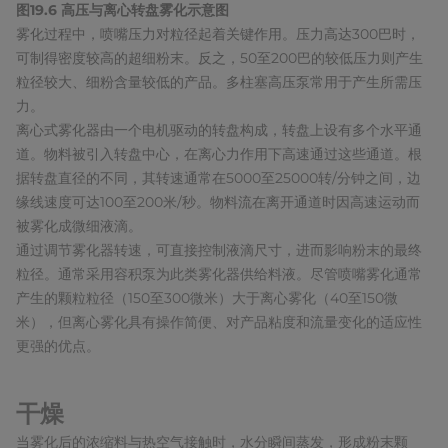
图19.6 高压与离心转盘雾化示意图
雾化过程中，喷嘴压力对粒径起着关键作用。压力高达300巴时，
可制得密度较高的超细粉末。反之，50至200巴的较低压力则产生
粒径较大、细粉含量较低的产品。多柱塞高压泵常用于产生所需压
力。
离心式雾化器由一个电机驱动的转盘构成，转盘上设有多个水平通
道。物料被引入转盘中心，在离心力作用下高速通过这些通道。根
据转盘直径的不同，其转速通常在5000至25000转/分钟之间，边
缘线速度可达100至200米/秒。物料流在离开通道时因高速运动而
被雾化成微细液滴。
通过调节雾化器转速，可直接控制液滴尺寸，进而影响粉末的最终
粒径。通常采用容积泵为此类雾化器供给料液。尽管喷嘴雾化通常
产生的颗粒粒径（150至300微米）大于离心雾化（40至150微
米），但离心雾化具有操作简便、对产品粘度和流量变化的适应性
更强的优点。
干燥
当雾化后的浓缩料与热空气接触时，水分瞬间蒸发，形成粉末颗