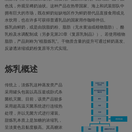
色浅，外观呈稀奶油状。这种产品在热带国家、海上和武装部队中
拥有巨大的市场，既在鲜奶短缺地区作为鲜奶替代品直接食用或兑
水饮用，也在许多可获得普通乳品的国家用作咖啡伴侣。
炼乳由鲜奶，或是由脱脂奶粉、脂肪（无水黄油或植物脂肪）、酪
乳粉及水调配制成（另参见第20章《复原乳制品》）。若使用植物
脂肪，产品则称为“植脂炼乳”。干物质含量的提升可通过鲜奶蒸发、
反渗透浓缩或奶粉复原等方式实现。
炼乳概述
传统上，淡炼乳这种蒸发类产品
采用罐头包装以高压釜或卧式杀
菌机灭菌。目前，该类产品较多
采用超高温灭菌系统进行连续热
处理，并以无菌方式进行灌装。
甜炼乳本质上是加糖的浓缩乳，
呈淡黄色且黏度极高。其高糖浓