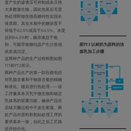
度产生的渗透压可抑制或杀灭绝
大多数微生物，因此包装后无需
热处理即能凭借高糖特性实现长
保质期。其在水相中的糖浓度不
得低于62.5%或高于64.5%。浓度
达到64.5%时，糖溶液趋于饱
和，可能导致糖结晶产生沙质感
图17.1 以鲜奶为原料的淡
或形成沉淀。
炼乳加工步骤
这两种产品的生产过程框图如图
17.1和17.2所示。
两种产品生产的第一阶段都包括
对乳脂含量和干物质含量的精确
标准化。随后进行热处理——该
工序兼具杀灭乳中微生物和稳定
乳体系的双重功能，确保产品在
后续灭菌过程中不发生絮凝。两
款产品对原料和初始处理工序的
要求基本一致，自此之后工艺路
径开始分化。