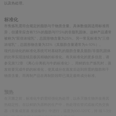
以及热处理。
标准化
市售炼乳需符合规定的脂肪与干物质含量。具体数值因适用标准而
异，但通常应含有7.5%的脂肪与17.5%的非脂乳固体。这种产品通常
被称为“双倍浓缩乳”，总固形物含量为25%。另一常见标准为“三倍
浓缩乳”，总固形物含量为33%（其脂肪含量通常为4-10%）。
现代自动化的标准化系统可对基础乳的脂肪含量及脂肪/非脂乳固体
的比率实现连续且极其精确的标准化。有关标准化的更多信息，请
参见第7.2章 《离心分离机与牛奶标准化》。用鲜奶生产炼乳时，蒸
发前要完成牛奶的标准化，使其成分在蒸发后达到所需的脂肪和干
物质含量。而再制产品在再制阶段即已满足最终成分标准。
预热
在灭菌之前，标准化牛奶需经强化热处理，以杀灭微生物并改善其
热稳定性。在以鲜奶为原料的生产中，热处理在管式或板式热交换
器（常集成至蒸 发设备中）中进行，温度为100-120℃，持 续 1-3分