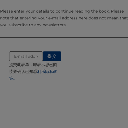
炼乳由蒸发器泵入均质机，然后在5-25兆帕（50-250巴）压力下进
行均质处理以分散乳脂，避免脂肪球在后续灭菌过程中聚集。
Please enter your details to continue reading the book. Please
均质强度不宜过高，以免破坏蛋白质稳定性，导致灭菌时乳凝集。
note that entering your e-mail address here does not mean that
因此需精确控制均质压力：既要保证脂肪充分分散，又要避免乳凝
you subscribe to any newsletters.
集风险。
在罐内灭菌处理的两级均质中，压力范围通常为12.5-25兆 帕（ 125-
250巴 ）。而 在 超高温灭菌处理中，若进入蒸发器的牛奶已经过均
质处理，则预处理中的均质处理通常会降低强度，或直接省去，以
防止浓缩液在最终热处理前的贮存期间发生分层。随后，主要均质
提交此表单，即表示您已阅
工序会在超高温灭菌处理过程中完成，这一工序通常设置在下游
读并确认已知悉
利乐隐私政
（无菌）段。
策。
最终标准化与中间贮存
均质后的牛奶浓缩液如需贮存待灭菌，需冷却至5-8℃。在此阶段，
通常需要对乳脂含量和非脂乳固体进行最终检测。应避免长期贮存
（>16小 时），不仅为防止细菌滋生，更因长期低温贮存可能加剧
成品沉淀形成与老化凝胶趋势。
如前所述，可通过添加稳定盐（通常为磷酸钠）提升炼乳的热稳定