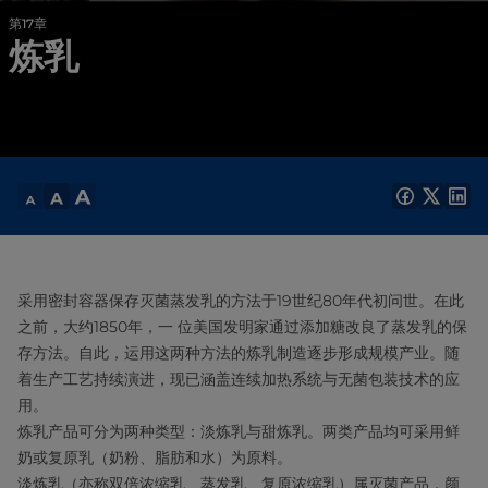
第17章
炼乳
采用密封容器保存灭菌蒸发乳的方法于19世纪80年代初问世。在此
之前，大约1850年，一 位美国发明家通过添加糖改良了蒸发乳的保
存方法。自此，运用这两种方法的炼乳制造逐步形成规模产业。随
着生产工艺持续演进，现已涵盖连续加热系统与无菌包装技术的应
用。
炼乳产品可分为两种类型：淡炼乳与甜炼乳。两类产品均可采用鲜
奶或复原乳（奶粉、脂肪和水）为原料。
淡炼乳（亦称双倍浓缩乳、蒸发乳、复原浓缩乳）属灭菌产品，颜