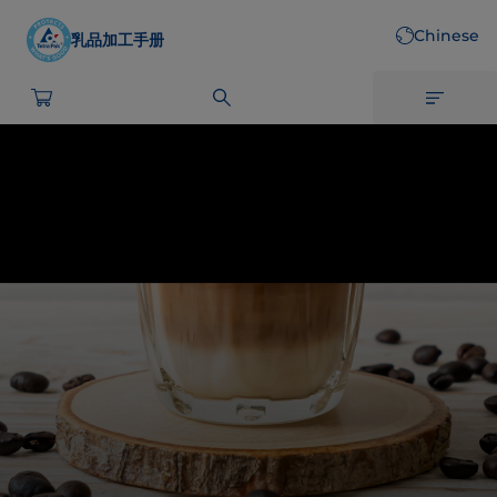
Skip
Chinese
to
乳品加工手册
main
content