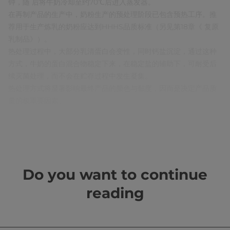
钟，随 后将牛奶冷却至约70℃后进入蒸发器。
在再制产品的生产中，奶粉生产的预处理阶段已包含预热工序。推
荐用于生产炼乳的奶粉应达到HHHS品质标准（另见第18章《 复原
乳制品》）。
热处理过程中，大部分乳清蛋白会变性，同时钙盐沉淀，通过这种
方式，牛奶的蛋白混合物稳定下来，在稳定盐的辅助下，可耐受后
续灭菌处理，而不会在贮存过程中发生凝集。
热处理方式将显著影响最终产品的颜色与黏度，因而是决定产品质
量的极重要因素。
蒸发
蒸发工艺仅适用于以鲜奶为原料的炼乳生产，通常采用多效降膜式
蒸发器。牛奶在真空下流经蒸汽加热管，在65-70℃区间发生沸腾，
Do you want to continue
随着水分蒸发，干物质含量持续升高。此过程中会对密度进行连续
检测。
reading
均质