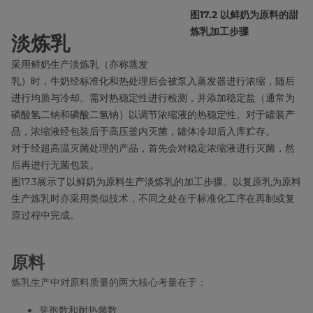
图17.2 以鲜奶为原料的甜
炼乳加工步骤
淡炼乳
采用鲜奶生产淡炼乳（亦称蒸发
乳）时，牛奶经标准化和热处理后会被泵入蒸发器进行浓缩，随后
进行均质与冷却。需对热稳定性进行检测，并添加稳定盐（通常为
磷酸氢二钠和磷酸二氢钠）以调节浓缩液的热稳定性。对于罐装产
品，浓缩液经包装后于高压釜内灭菌，罐体冷却后入库贮存。
对于经超高温灭菌处理的产品，首先会对稳定浓缩液进行灭菌，然
后再进行无菌包装。
图17.3展示了以鲜奶为原料生产淡炼乳的加工步骤。以复原乳为原料
生产炼乳时亦采用类似技术，不同之处在于标准化工序在再制或复
原过程中完成。
原料
炼乳生产中对原料质量的两大核心考量在于：
芽孢数和耐热菌数