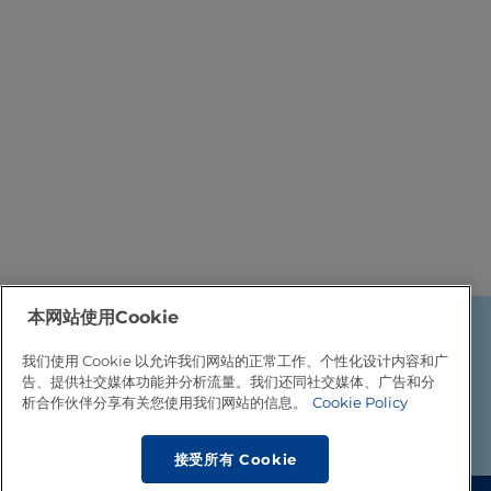
性。在罐装工艺中，磷酸盐的添加量通过样品灭菌过程确定，在此
过程中往罐头内添加不同量的稳定盐，然后送入高压釜灭菌。超高
温灭菌工艺中的盐含量调节更为复杂，因为需要对大量不同盐添加
量的浓缩液进行测试，故多数情况下依赖既往生产经验确定盐添加
量。
在此阶段也可添加维生素。
本网站使用Cookie
Footer
关于利乐
我们使用 Cookie 以允许我们网站的正常工作、个性化设计内容和广
法律信息
告、提供社交媒体功能并分析流量。我们还同社交媒体、广告和分
联系我们
析合作伙伴分享有关您使用我们网站的信息。
Cookie Policy
Cookie政策
© Tetra Pak 2026
接受所有 Cookie