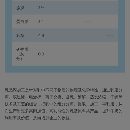
脂肪
3.9
——
蛋白质
3.4
——
乳糖
4.8
——
矿物质
（灰
0.8
分）
乳品深加工是针对乳中不同干物质的物理及化学特性，通过乳脂分
离、膜过滤、电渗析、离子交换、凝乳、酶解、蒸发浓缩、干燥等
技术及工艺的组合，把乳中的组分分离、提取、加工、再利用，从
而生产出更多高附加值、高功能性的乳基原料类产品，提升牛奶的
利用率及价值，从而增加企业的收益。