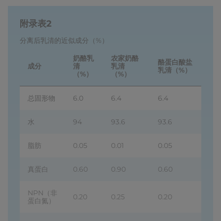
附录表2
分离后乳清的近似成分（%）
奶酪乳
农家奶酪
酪蛋白酸盐
成分
清
乳清
乳清（%）
（%）
（%）
总固形物
6.0
6.4
6.4
水
94
93.6
93.6
脂肪
0.05
0.01
0.05
真蛋白
0.60
0.90
0.60
NPN（非
0.20
0.25
0.20
蛋白氮）