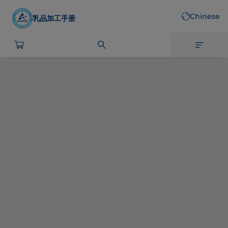
Skip
Chinese
to
乳品加工手册
main
content