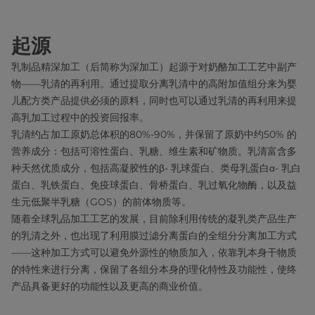
起源
乳制品精深加工（后简称为深加工）起源于对奶酪加工工艺中副产
物——乳清的再利用。通过提取分离乳清中的高附加值组分来为婴
儿配方类产品提供必须的原料，同时也可以通过乳清的再利用来提
高乳加工过程中的投资回报率。
乳清约占加工原奶总体积的80%-90%，并保留了原奶中约50% 的
营养成分：包括可溶性蛋白、乳糖、维生素和矿物质。乳清富含多
种天然优质成分，包括高凝胶性的β- 乳球蛋白、类母乳蛋白α- 乳白
蛋白、乳铁蛋白、免疫球蛋白、骨桥蛋白、乳过氧化物酶，以及益
生元低聚半乳糖（GOS）的前体物质等。
随着全球乳品加工工艺的发展，目前除利用传统的凝乳类产品生产
的乳清之外，也出现了利用膜过滤分离蛋白的全组分分离加工方式
——这种加工方式可以避免外源性的物质加入，依靠乳本身干物质
的特性来进行分离，保留了各组分本身的理化特性及功能性，使终
产品具备更好的功能性以及更高的商业价值。