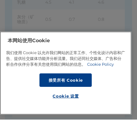
乳糖
4.5
4.1
4.6
灰分（矿
0.5
0.7
0.8
物质）
钙
0.035
0.12
0.12
本网站使用Cookie
磷
0.040
0.07
0.065
我们使用 Cookie 以允许我们网站的正常工作、个性化设计内容和广
告、提供社交媒体功能并分析流量。我们还同社交媒体、广告和分
析合作伙伴分享有关您使用我们网站的信息。
Cookie Policy
钠
0.045
0.040
0.050
接受所有 Cookie
钾
0.14
0.17
0.16
氯
0.09
0.10
0.11
Cookie 设置
乳酸
0.05
0.54
0.05