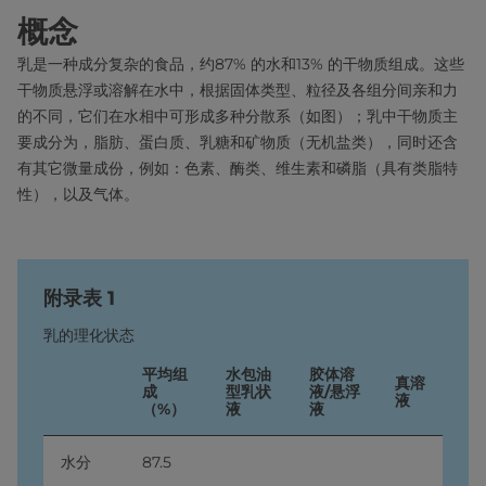
概念
乳是一种成分复杂的食品，约87% 的水和13% 的干物质组成。这些
干物质悬浮或溶解在水中，根据固体类型、粒径及各组分间亲和力
的不同，它们在水相中可形成多种分散系（如图）；乳中干物质主
要成分为，脂肪、蛋白质、乳糖和矿物质（无机盐类），同时还含
有其它微量成份，例如：色素、酶类、维生素和磷脂（具有类脂特
性），以及气体。
附录表 1
乳的理化状态
平均组
水包油
胶体溶
真溶
成
型乳状
液/悬浮
液
（%）
液
液
水分
87.5