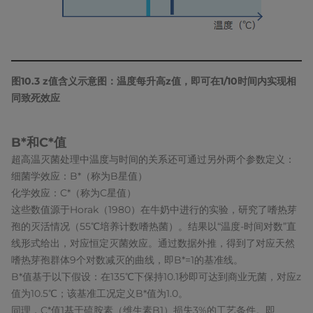
图10.3 z值含义示意图：温度每升高z值，即可在1/10时间内实现相
同致死效应
B*和C*值
超高温灭菌处理中温度与时间的关系还可通过另外两个参数定义：
细菌学效应：B*（称为B星值）
化学效应：C*（称为C星值）
这些数值源于Horak（1980）在牛奶中进行的实验，研究了嗜热芽
孢的灭活情况（55℃培养计数嗜热菌）。结果以“温度-时间对数”直
线形式给出，对应恒定灭菌效应。通过数据外推，得到了对应天然
嗜热芽孢群体9个对数减灭的曲线，即B*=1的基准线。
B*值基于以下假设：在135℃下保持10.1秒即可达到商业无菌，对应z
值为10.5℃；该基准工况定义B*值为1.0。
同理，C*值1基于硫胺素（维生素B1）损失3%的工艺条件。即