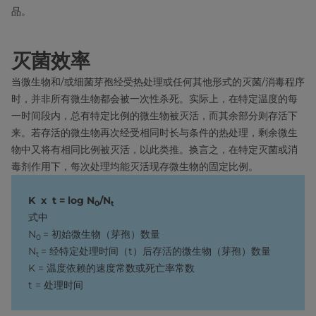
品。
灭菌效率
当微生物和/或细菌芽孢经受热处理或任何其他形式的灭菌/消毒程序
时，并非所有微生物都会被一次性杀死。实际上，在特定温度的每
一时间段内，总有特定比例的微生物被灭活，而其余部分则存活下
来。若存活的微生物再次经受相同时长与条件的热处理，剩余微生
物中又将有相同比例被灭活，以此类推。换言之，在特定灭菌或消
毒剂作用下，每次处理均能灭活现存微生物的固定比例。
K x t = log N
/N
0
t
式中
N
= 初始微生物（芽孢）数量
0
N
= 经特定处理时间（t）后存活的微生物（芽孢）数量
t
K = 温度依赖的速度常数或死亡率常数
t = 处理时间