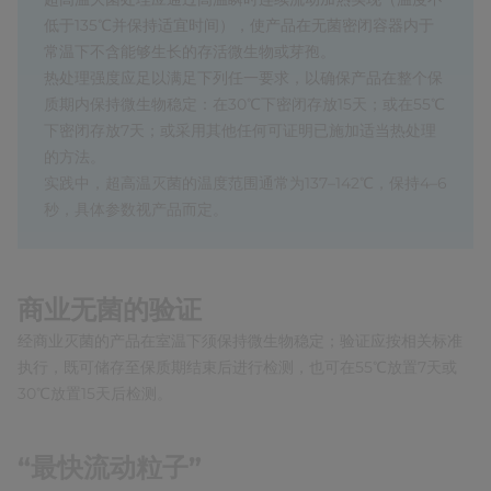
低于135℃并保持适宜时间），使产品在无菌密闭容器内于
常温下不含能够生长的存活微生物或芽孢。
热处理强度应足以满足下列任一要求，以确保产品在整个保
质期内保持微生物稳定：在30℃下密闭存放15天；或在55℃
下密闭存放7天；或采用其他任何可证明已施加适当热处理
的方法。
实践中，超高温灭菌的温度范围通常为137–142℃，保持4–6
秒，具体参数视产品而定。
商业无菌的验证
经商业灭菌的产品在室温下须保持微生物稳定；验证应按相关标准
执行，既可储存至保质期结束后进行检测，也可在55℃放置7天或
30℃放置15天后检测。
“最快流动粒子”