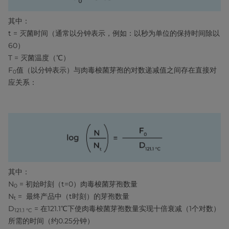
其中：
t = 灭菌时间（通常以分钟表示，例如：以秒为单位的保持时间除以
60）
T = 灭菌温度（℃）
F
值（以分钟表示）与肉毒梭菌芽孢的对数递减值之间存在直接对
0
应关系：
其中：
N
= 初始时刻（t=0）肉毒梭菌芽孢数量
0
N
= 最终产品中（t时刻）的芽孢数量
t
D
= 在121.1℃下使肉毒梭菌芽孢数量实现十倍衰减（1个对数）
121.1 °C
所需的时间（约0.25分钟）