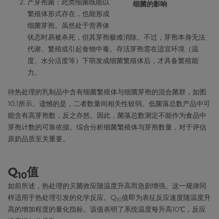
产芽孢菌：此类细菌既能以
细菌的影响
繁殖体形式存在，也能形成
细菌芽孢。虽然处于营养体
状态时易被杀死，但其芽孢极难消除。不过，芽孢本身无法
代谢、繁殖或引起食物中毒。存活芽孢需在适宜环境（温
度、水分活度等）下萌发成细菌繁殖体后，才具备繁殖能
力。
待热处理的乳制品中含有细菌繁殖体与细菌芽孢的混合菌群，如图
10.1所示。遗憾的是，二者数量间相关性较弱。低菌落总数产品中可
能含有高芽孢数，反之亦然。因此，菌落总数测定不能作为食品中
芽孢计数的可靠依据。综合分析细菌繁殖体与芽孢数量，对于评估
原奶品质至关重要。
Q
值
10
如前所述，热处理的灭菌效应随温度升高而急剧增强。这一规律同
样适用于热处理引发的化学反应。Q
值即为表征反应速度随温度升
10
高的增加程度的量化指标。该值表明了系统温度每升高10℃，反应