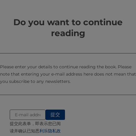
白质结构变化、蛋白变性及蛋白质间相互作用（参见第2章）。经多
年持续工艺改进，现代超高温灭菌奶风味已越来越接近普通巴氏杀
菌奶。
Do you want to continue
在此需强调一点，温度对于感官品尝的结果影响很大。在5-7℃冷藏
reading
温度下，超高温灭菌的风味会受到抑制。因此比较不同超高温灭菌
工艺时，应将样品于20℃储存（2、4、6周）后，在20℃下进行感
官评估。
此类测试表明直接加热与间接加热差异显著，后者对牛奶施加的热
负荷更高。
Please enter your details to continue reading the book. Please
note that entering your e-mail address here does not mean that
you subscribe to any newsletters.
保质期
用于评价超高温灭菌处理质量的另一关键指标是产品的保质期。其
定义为：产品质量降至可接受最低水平前的最长储存时间。商业无
菌产品的保质期不受微生物繁殖限制（所有可生长微生物已被杀
灭）。因此，该概念具有一定主观性，主要取决于消费者与生产商
的可接受水平，且该水平可能因生产商或国家/地区而异。
提交此表单，即表示您已阅
限制保质期的物理化学因素包括脂肪上浮、初期凝胶化、粘度增加
读并确认已知悉
利乐隐私政