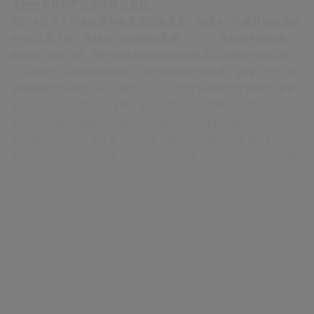
又把热负荷和产品损伤降至最低。
图10.4显示了灭菌效果与褐变反应的关系。曲线A：牛奶开始褐变的
时间-温度下限。曲线B：达到商业无菌（B*>1，嗜热芽孢被破坏）
的时间-温度下限。图中标出包装内灭菌和超高温灭菌处理的区域。
可见两种方法灭菌效果相同，但化学效应差异显著：褐变、维生素
和氨基酸损失程度不同。根据Q10值，温度升高时微生物死亡速率
的增长远高于化学反应速率。因此高温短时处理的化学变化更小。
超高温灭菌奶口感更好，营养价值也高于包装内灭菌奶。
风味是主观指标，多年来，超高温灭菌奶的品质持续改善。对优质
原奶采用优化超高温灭菌工艺后，许多消费者难以区分超高温灭菌
奶与巴氏杀菌奶。
第2章已述，热处理时乳糖会转化为乳果糖，其含量可用作热负荷指
标。通过测定乳果糖可区分巴氏杀菌奶、超高温灭菌奶、包装内灭
菌奶，甚至可区分不同的超高温灭菌加热技术（参见超高温灭菌处
理章节）。热负荷越低，乳果糖含量越低，对感官和营养成分的影
响也越小。
自超高温灭菌奶问世以来，其质量（尤其是感官属性）一直备受关
注。在超高温灭菌奶上市早期，虽颜色与巴氏杀菌奶相近，但常有
蒸煮味和硫磺味。这类在一些国家不受消费者欢迎的风味，源于蛋