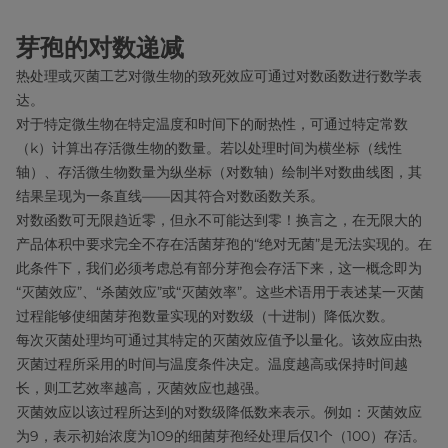
芽孢的对数递减
热处理或灭菌工艺对微生物的致死效应可通过对数函数进行数学表
达。
对于特定微生物在特定温度和时间下的耐热性，可通过特定常数
（k）计算出存活微生物的数量。若以处理时间为横坐标（线性
轴）、存活微生物数量为纵坐标（对数轴）绘制半对数曲线图，其
结果呈现为一条直线——因其符合对数函数关系。
对数函数可无限趋近零，但永不可能达到零！换言之，在无限大的
产品体积中要求完全不存在活菌芽孢的“绝对无菌”是无法实现的。在
此条件下，我们必须考虑总有部分芽孢会存活下来，这一概念即为
“灭菌效应”、“杀菌效应”或“灭菌效率”。这些术语用于表述某一灭菌
过程能够使细菌芽孢数量实现的对数级（十进制）降低次数。
每次灭菌处理均可通过其特定的灭菌效应值予以量化。该效应由热
灭菌过程所采用的时间与温度条件决定。温度越高或保持时间越
长，则工艺效率越高，灭菌效应也越强。
灭菌效应以该过程所达到的对数级降低数来表示。例如：灭菌效应
为9，表示初始浓度为109的细菌芽孢经处理后仅1个（100）存活。