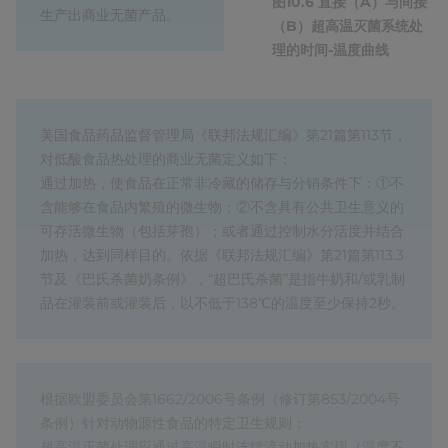
图10.6 直接（A）与间接
生产出商业无菌产品。
（B）超高温灭菌系统处
理的时间-温度曲线
美国食品药品监督管理局《联邦法规汇编》第21篇第113节，
对低酸食品热处理的商业无菌定义如下：
通过加热，使食品在正常非冷藏的储存与分销条件下：①不
含能够在食品内繁殖的微生物；②不含具有公共卫生意义的
可存活微生物（包括芽孢）；或者通过控制水分活度并结合
加热，达到同样目的。依据《联邦法规汇编》第21篇第113.3
节及《巴氏杀菌奶条例》，“超巴氏杀菌”是指牛奶和/或乳制
品在灌装前或灌装后，以不低于138℃的温度至少保持2秒。
根据欧盟委员会第1662/2006号条例（修订第853/2004号
条例）针对动物源性食品的特定卫生规则：
超高温灭菌处理应通过高温瞬时连续流动加热实现（温度不