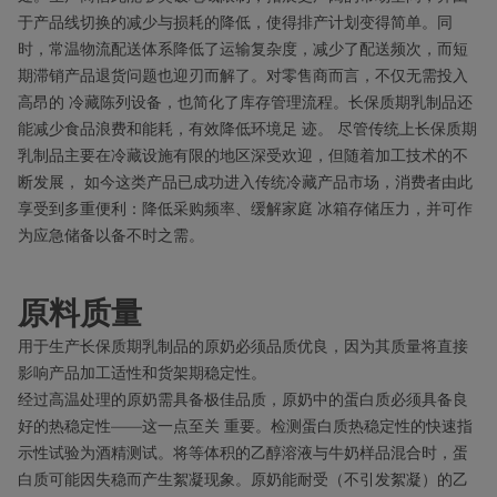
于产品线切换的减少与损耗的降低，使得排产计划变得简单。同
时，常温物流配送体系降低了运输复杂度，减少了配送频次，而短
期滞销产品退货问题也迎刃而解了。对零售商而言，不仅无需投入
高昂的 冷藏陈列设备，也简化了库存管理流程。长保质期乳制品还
能减少食品浪费和能耗，有效降低环境足 迹。 尽管传统上长保质期
乳制品主要在冷藏设施有限的地区深受欢迎，但随着加工技术的不
断发展， 如今这类产品已成功进入传统冷藏产品市场，消费者由此
享受到多重便利：降低采购频率、缓解家庭 冰箱存储压力，并可作
为应急储备以备不时之需。
原料质量
用于生产长保质期乳制品的原奶必须品质优良，因为其质量将直接
影响产品加工适性和货架期稳定性。
经过高温处理的原奶需具备极佳品质，原奶中的蛋白质必须具备良
好的热稳定性——这一点至关 重要。检测蛋白质热稳定性的快速指
示性试验为酒精测试。将等体积的乙醇溶液与牛奶样品混合时，蛋
白质可能因失稳而产生絮凝现象。原奶能耐受（不引发絮凝）的乙