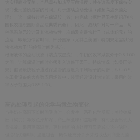
为实现商业无菌，产品需被加热至灭菌温度，并在该温度下保持实
现商业无菌所必需的时间。对于连续流动处理（如超高温灭菌处
理），这一保持过程在保温段（管）内完成（据世界卫生组织/联合
国粮农组织国际食品法典委员会）。因此，必须针对每一产品、每
种保温单元设计及其流动特性，准确测定最快粒子（或体积元）的
流速，即最短停留时间。部分国家（尤其是美国）特别规定需以“最
快流动粒子”的停留时间为基准。
根据液体的流动状态（湍流或层流），牛奶的效率系数介于0.5-1.00
之间；计算保温时间时必须引入该修正因子。特殊情况（如美国法
规）假设最快粒子通过保温管的速度为平均粒子的两倍，即h=0.5。
在工业设备的大多数应用场景中，装置通常设计为湍流，采用的效
率因子范围为0.85-1.00。
高热处理引起的化学与微生物变化
当牛奶在高温下长时间受热时，会发生一系列化学反应：美拉德反
应（褐变）导致色泽加深，产生蒸煮味和焦糖味，有时还会出现大
量沉淀。采用更高温度、更短时间的热处理可显著减少这些缺陷。
但必须优选时间-温度组合，既保证充分杀灭芽孢以达到商业无菌，