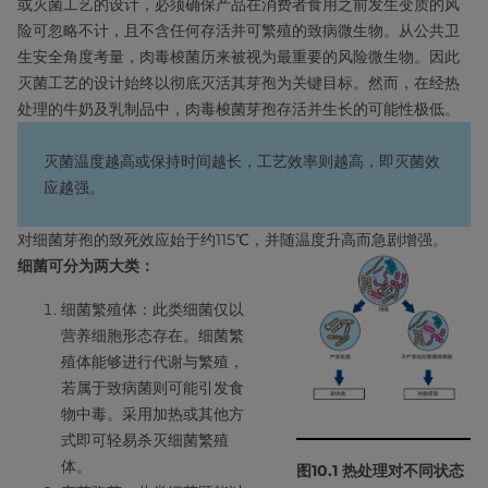
或灭菌工艺的设计，必须确保产品在消费者食用之前发生变质的风
险可忽略不计，且不含任何存活并可繁殖的致病微生物。从公共卫
生安全角度考量，肉毒梭菌历来被视为最重要的风险微生物。因此
灭菌工艺的设计始终以彻底灭活其芽孢为关键目标。然而，在经热
处理的牛奶及乳制品中，肉毒梭菌芽孢存活并生长的可能性极低。
灭菌温度越高或保持时间越长，工艺效率则越高，即灭菌效
应越强。
对细菌芽孢的致死效应始于约115℃，并随温度升高而急剧增强。
细菌可分为两大类：
细菌繁殖体：此类细菌仅以
营养细胞形态存在。细菌繁
殖体能够进行代谢与繁殖，
若属于致病菌则可能引发食
物中毒。采用加热或其他方
式即可轻易杀灭细菌繁殖
体。
图10.1 热处理对不同状态