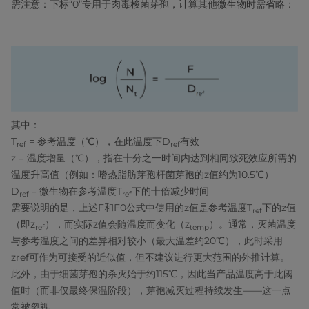
需注意：下标“0”专用于肉毒梭菌芽孢，计算其他微生物时需省略：
其中：
T
= 参考温度（℃），在此温度下D
有效
ref
ref
z = 温度增量（℃），指在十分之一时间内达到相同致死效应所需的
温度升高值（例如：嗜热脂肪芽孢杆菌芽孢的z值约为10.5℃）
D
= 微生物在参考温度T
下的十倍减少时间
ref
ref
需要说明的是，上述F和F0公式中使用的z值是参考温度T
下的z值
ref
（即z
），而实际z值会随温度而变化（z
）。通常，灭菌温度
ref
temp
与参考温度之间的差异相对较小（最大温差约20℃），此时采用
zref可作为可接受的近似值，但不建议进行更大范围的外推计算。
此外，由于细菌芽孢的杀灭始于约115℃，因此当产品温度高于此阈
值时（而非仅最终保温阶段），芽孢减灭过程持续发生——这一点
常被忽视。