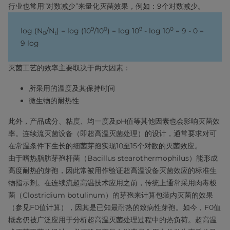
行业也常用“对数减少”来量化灭菌效果，例如：9个对数减少。
9
0
9
0
log (N
/N
) = log (10
/10
) = log 10
- log 10
= 9 - 0 =
0
t
9 log
灭菌工艺的效率主要取决于两大因素：
所采用的温度及其保持时间
微生物的耐热性
此外，产品成分、粘度、均一度及pH值等其他因素也会影响灭菌效
率。连续流灭菌设备（即超高温灭菌处理）的设计，通常要求对可
在常温条件下生长的细菌芽孢实现10至15个对数的灭菌效应。
由于嗜热脂肪芽孢杆菌（Bacillus stearothermophilus）能形成
高度耐热的芽孢，因此常被用作验证超高温设备灭菌效应的标准生
物指示剂。在连续流超高温技术应用之前，传统上通常采用肉毒梭
菌（Clostridium botulinum）的芽孢来计算包装内灭菌的效果
（参见F0值计算），因其是已知最耐热的致病性芽孢。如今，F0值
概念仍被广泛应用于分析超高温灭菌处理过程中的热负荷。超高温