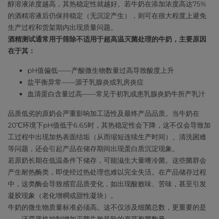
醇溶液浓度越高，其热稳定性就越好。若牛奶在添加浓度高达75%
的酒精溶液后仍保持稳定（无沉淀产生），则可在很大程度上避免
生产过程和货架期内出现质量问题。
酒精测试通常用于筛除不适用于超高温灭菌处理的牛奶，主要原因
在于其：
pH值偏低——产酸微生物数量过高导致酸度上升
盐平衡异常——源于乳腺炎或乳房炎症
血清蛋白含量过高——常见于初乳或患乳腺炎奶牛所产乳汁
品质低劣的原奶会严重影响加工适性及最终产品品质。当牛奶在
20℃环境下pH值低于6.65时，其热稳定性会下降，这不仅会导致加
工过程中出现加热表面结垢（从而缩短连续生产时间）、清洗困难
等问题，还会引起产品在储存期间出现蛋白质沉淀现象。
若原奶长期在低温条件下储存，可能滋生大量嗜冷菌。这些菌群会
产生耐热酶类，即使经过热处理也难以完全失活。在产品储存过程
中，这类酶会导致感官品质变化，如出现酸败味、苦味，甚至引发
凝胶现象（老化增稠或甜性凝块）。
牛奶的微生物质量标准必须高。这不仅涉及细菌总数，更重要的是