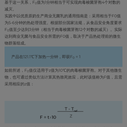
基于这一关系，F
值为1分钟相当于可实现肉毒梭菌芽孢4个对数的
0
减灭。
实践中以优质原奶生产商业无菌乳的通用指南是：采用相当于F0值
为5-6分钟的热处理强度。根据部分国家法规，从食品安全角度要求
F
值至少达到3分钟（相当于肉毒梭菌芽孢12个对数的减灭）。实际
0
达到商业无菌与食品安全所需的F0值，取决于产品热处理前的微生
物群落组成。
产品在121.1℃下加热一分钟，即获F
= 1
0
如前所述，F
值仅适用于z值为10℃的肉毒梭菌芽孢。对于其他微生
0
物，也可通过类似方法计算其热致死效应，此时该值称为F值，且需
采用相应的z值：