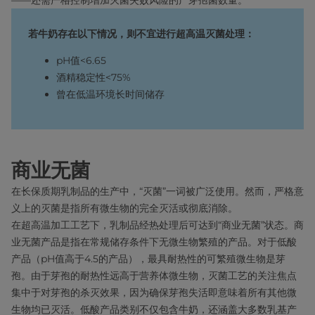
——还需严格控制增加灭菌失败风险的产芽孢菌数量。
若牛奶存在以下情况，则不宜进行超高温灭菌处理：
pH值<6.65
酒精稳定性<75%
曾在低温环境长时间储存
商业无菌
在长保质期乳制品的生产中，“灭菌”一词被广泛使用。然而，严格意
义上的灭菌是指所有微生物的完全灭活或彻底消除。
在超高温加工工艺下，乳制品经热处理后可达到“商业无菌”状态。商
业无菌产品是指在常规储存条件下无微生物繁殖的产品。对于低酸
产品（pH值高于4.5的产品），最具耐热性的可繁殖微生物是芽
孢。由于芽孢的耐热性远高于营养体微生物，灭菌工艺的关注焦点
集中于对芽孢的杀灭效果，因为确保芽孢失活即意味着所有其他微
生物均已灭活。低酸产品类别不仅包含牛奶，还涵盖大多数乳基产