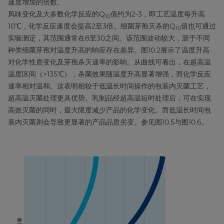
速度增加的倍数。
风味变化及大多数化学反应的Q
值约为2-3，即工艺温度每升高
10
10℃，化学反应速度会提高2至3倍。细菌芽孢灭杀的Q
值也可通过
10
实验测定，其范围通常在8至30之间。该范围波动较大，源于不同
种类细菌芽孢对温度升高的响应存在差异。图10.2展示了温度升高
对化学性质变化及芽孢杀灭速率的影响。从曲线可看出，在超高温
温度区间（>135℃），杀菌效果随温度升高显著增强，而化学反应
速率相对温和。这表明相较于低温长时间操作的包装内灭菌工艺，
超高温灭菌处理更具优势。乳制品经超高温短时处理后，可在实现
高效灭菌的同时，最大限度减少产品的化学变化。而低温长时间包
装内灭菌则会导致更显著的产品品质劣变。参见图10.5与图10.6。