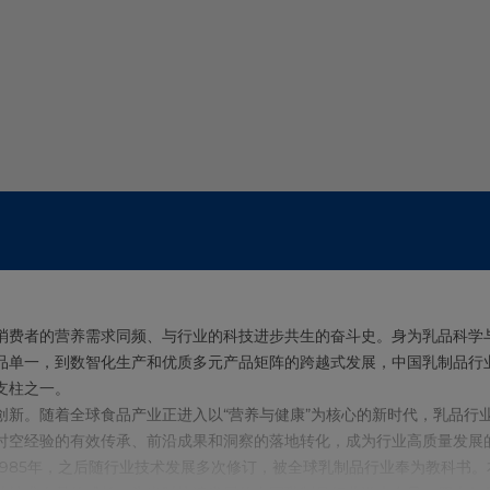
消费者的营养需求同频、与行业的科技进步共生的奋斗史。身为乳品科学
品单一，到数智化生产和优质多元产品矩阵的跨越式发展，中国乳制品行
支柱之一。
新。随着全球食品产业正进入以“营养与健康”为核心的新时代，乳品行业也
时空经验的有效传承、前沿成果和洞察的落地转化，成为行业高质量发展
1985年，之后随行业技术发展多次修订，被全球乳制品行业奉为教科书