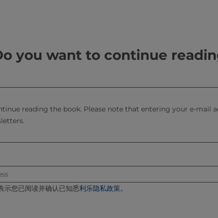
业技术人员的成长，为当时快速发展的中国乳制品行业送来东风。四十年
利乐公司七十余载全球专业经验，以全链路视角系统而详实地梳理了乳品
类，也兼顾黄油、奶酪、炼乳、冰淇淋、粉类等新品类及乳品深加工领域
、工艺流程及废弃物管理等多种领域和场景， 实现了理论、经验与实践
展融入其中，不但回应了行业的现实痛点和顺应市场趋势创新产品的需求
o you want to continue readi
费者对乳制品的营养、功能、安全提出了更高期待，乳品深加工、数字化
册》能成为广大乳品行业从业者的良师益友，为中国乳制品行业的持续升
ontinue reading the book. Please note that entering your e-mail
任发
letters.
国工程院
农业大学
表示您已阅读并确认已知悉
利乐隐私政策。