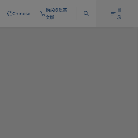
购买纸质英
目
Chinese
文版
录