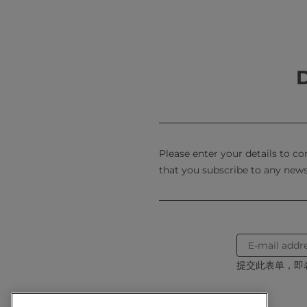
工手册》中文版本，伴随了一代乳
修订版发布恰合时宜。本书汇聚了
高温灭菌乳、发酵乳制品等传统品
管理、关键工艺设备、生产线构建
年来行业的新技术、新理念、新进
D
来创新提供了坚实的基础。
当前，健康中国战略深入推进，消
重塑行业格局。希望《乳品加工手
方向迈进注入新动能。
Please enter your details to c
that you subscribe to any news
中
中国
提交此表单，即