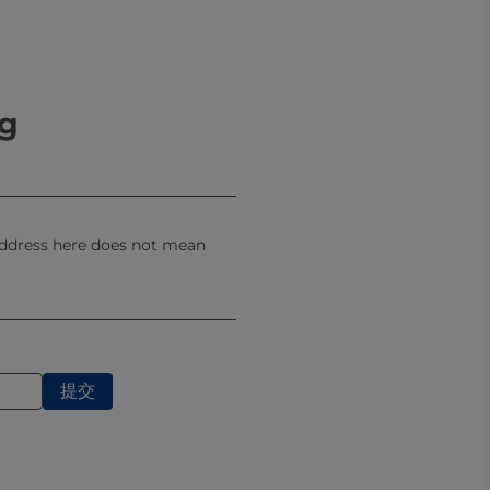
后的今天，《乳品加工手册》全新
加工技术，既涵盖巴氏杀菌乳、超
的技术，内容涉及基础科学、原奶
价值的统一。尤为可贵的是，它将近
，更展现了前沿的发展方向，为未
ng
转型、绿色低碳发展等新趋势正在
级，向更高效、更绿色、更智能的
 address here does not mean
政
院士
教授